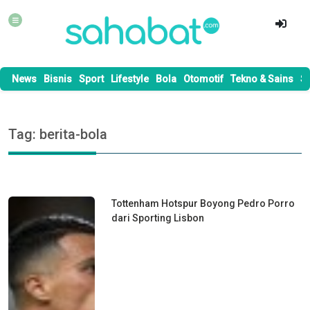
News
Bisnis
Sport
Lifestyle
Bola
Otomotif
Tekno & Sains
S
Tag: berita-bola
Tottenham Hotspur Boyong Pedro Porro
dari Sporting Lisbon