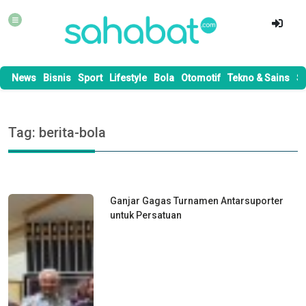
News
Bisnis
Sport
Lifestyle
Bola
Otomotif
Tekno & Sains
S
Tag: berita-bola
Ganjar Gagas Turnamen Antarsuporter
untuk Persatuan