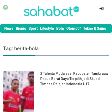
News
Bisnis
Sport
Lifestyle
Bola
Otomotif
Tekno & Sains
S
Tag: berita-bola
2 Talenta Muda asal Kabupaten Tambrauw
Papua Barat Daya Terpilih jadi Skuad
Timnas Pelajar Indonesia U17