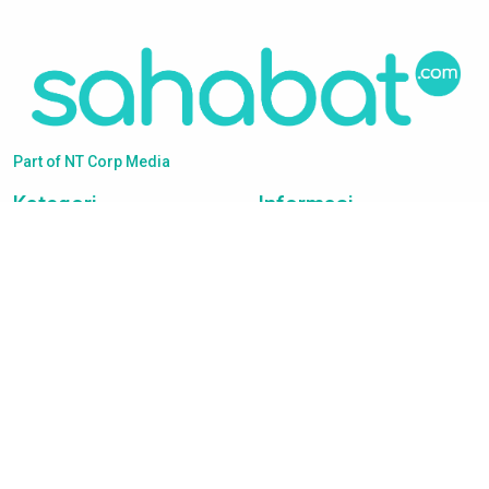
Part of NT Corp Media
Kategori
Informasi
News
Tentang
Bisnis
Privacy & Policy
Sport
Terms Of Services
Lifestyle
Disclaimer
Bola
Kontak & Iklan
Otomotif
Hak Jawab
Tekno & Sains
Showbiz
Kamutau