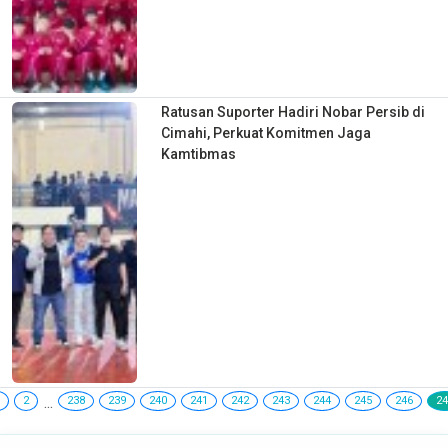
Ratusan Suporter Hadiri Nobar Persib di
Cimahi, Perkuat Komitmen Jaga
Kamtibmas
...
2
238
239
240
241
242
243
244
245
246
24