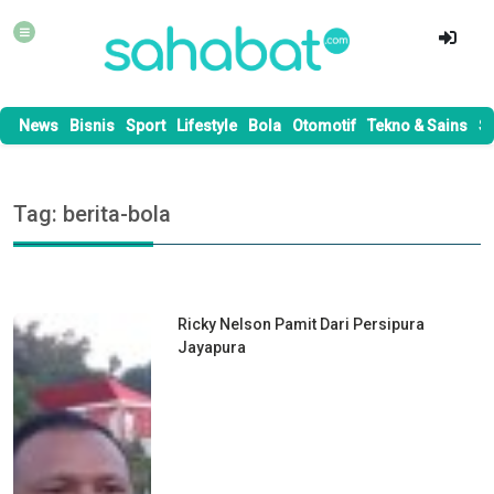
News
Bisnis
Sport
Lifestyle
Bola
Otomotif
Tekno & Sains
S
Tag: berita-bola
Ricky Nelson Pamit Dari Persipura
Jayapura