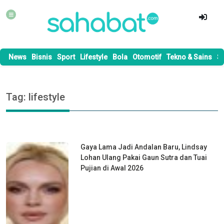
News
Bisnis
Sport
Lifestyle
Bola
Otomotif
Tekno & Sains
S
Tag: lifestyle
Gaya Lama Jadi Andalan Baru, Lindsay
Lohan Ulang Pakai Gaun Sutra dan Tuai
Pujian di Awal 2026