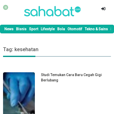
News
Bisnis
Sport
Lifestyle
Bola
Otomotif
Tekno & Sains
S
Tag: kesehatan
Studi Temukan Cara Baru Cegah Gigi
Berlubang