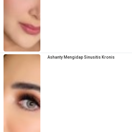
Ashanty Mengidap Sinusitis Kronis