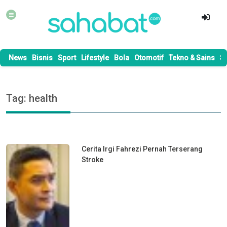
News
Bisnis
Sport
Lifestyle
Bola
Otomotif
Tekno & Sains
S
Tag: health
Cerita Irgi Fahrezi Pernah Terserang
Stroke