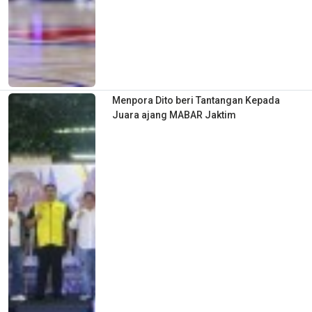
Menpora Dito beri Tantangan Kepada
Juara ajang MABAR Jaktim